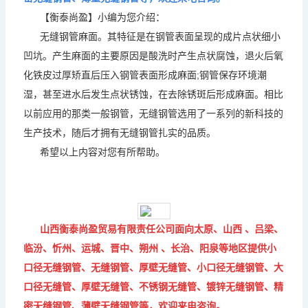
【衡泰尚盈
】小编为您介绍：
无缝钢管麻面。其特征是在钢管表面呈现的成片点状细小
凹坑。产生麻面的主要原因是酸洗时产生点状腐蚀，退火后氧
化铁皮过厚矫直后压入钢管表面形成麻面;钢管保存环境潮
湿，甚至进水后发生点状锈蚀，在去除锈斑后形成麻面。相比
以前应用的那类一般钢管，无缝钢管选用了一系列的新科技的
生产技术，随后才拥有无缝钢管扎实的品质。
希望以上内容对您有所帮助。
山西衡泰尚盈贸易有限责任公司面向太原、山西 、吕梁、
临汾、忻州、运城、晋中、朔州 、长治、阳泉等地区提供小
口径无缝钢管、无缝钢管、厚壁无缝管、小口径无缝钢管、大
口径无缝管、厚壁无缝管、不锈钢无缝管、镀锌无缝钢管、精
密无缝钢管、薄壁无缝钢管等，欢迎来电咨询。