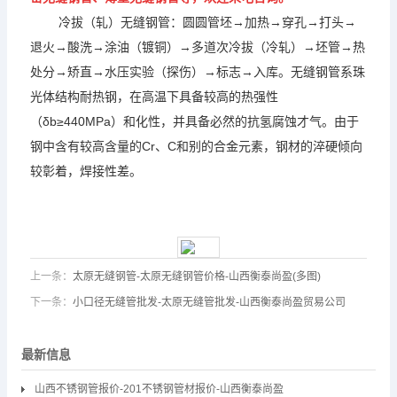
冷拔（轧）无缝钢管：圆圆管坯→加热→穿孔→打头→
退火→酸洗→涂油（镀铜）→多道次冷拔（冷轧）→坯管→热
处分→矫直→水压实验（探伤）→标志→入库。无缝钢管系珠
光体结构耐热钢，在高温下具备较高的热强性
（δb≥440MPa）和化性，并具备必然的抗氢腐蚀才气。由于
钢中含有较高含量的Cr、C和别的合金元素，钢材的淬硬倾向
较彰着，焊接性差。
上一条：
太原无缝钢管-太原无缝钢管价格-山西衡泰尚盈(多图)
下一条：
小口径无缝管批发-太原无缝管批发-山西衡泰尚盈贸易公司
最新信息
山西不锈钢管报价-201不锈钢管材报价-山西衡泰尚盈