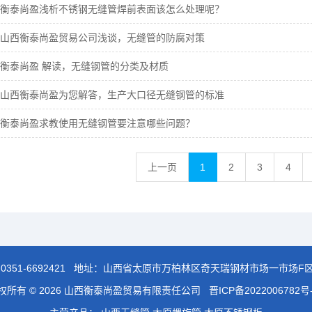
衡泰尚盈浅析不锈钢无缝管焊前表面该怎么处理呢？
山西衡泰尚盈贸易公司浅谈，无缝管的防腐对策
衡泰尚盈 解读，无缝钢管的分类及材质
山西衡泰尚盈为您解答，生产大口径无缝钢管的标准
衡泰尚盈求教使用无缝钢管要注意哪些问题？
上一页
1
2
3
4
：
0351-6692421
地址：山西省太原市万柏林区奇天瑞钢材市场一市场F区
权所有 © 2026 山西衡泰尚盈贸易有限责任公司
晋ICP备2022006782号