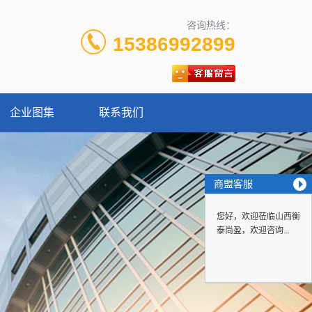
咨询热线：
15386992899
企业图集
联系我们
商盟客服
您好，欢迎莅临山西衡
泰尚盈，欢迎咨询...